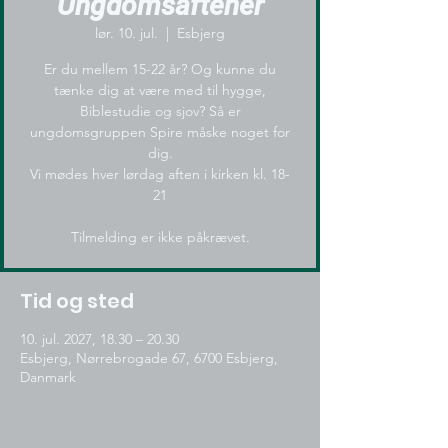
Ungdomsaftener
lør. 10. jul.
  |  
Esbjerg
Er du mellem 15-22 år? Og kunne du
tænke dig at være med til hygge,
Biblestudie og sjov? Så er
ungdomsgruppen Spire måske noget for
dig.
Vi mødes hver lørdag aften i kirken kl. 18-
21
Tilmelding er ikke påkrævet.
Tid og sted
10. jul. 2027, 18.30 – 20.30
Esbjerg, Nørrebrogade 67, 6700 Esbjerg,
Danmark