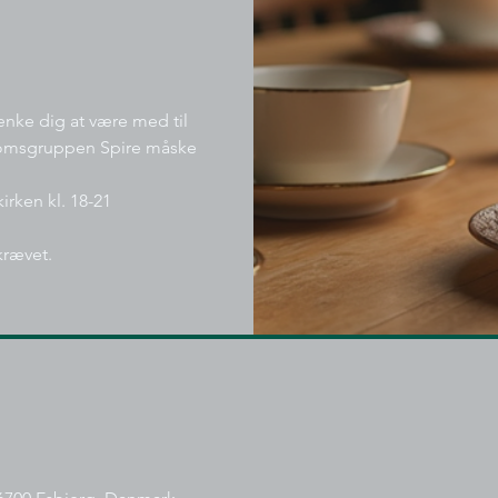
nke dig at være med til
gdomsgruppen Spire måske
irken kl. 18-21
krævet.