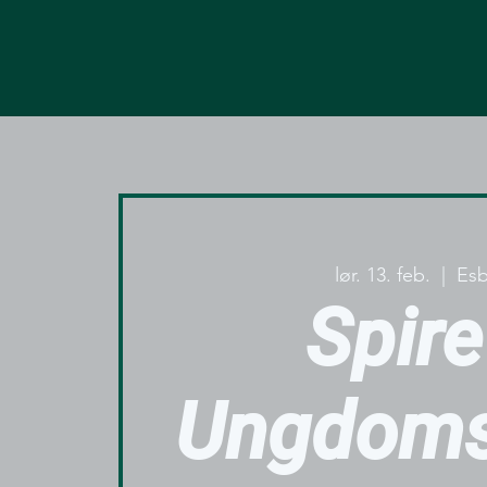
lør. 13. feb.
  |  
Esb
Spire
Ungdoms