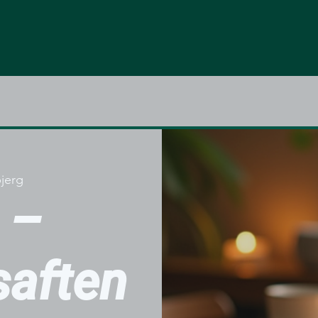
jerg
 –
aften