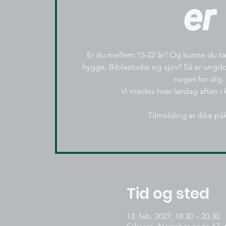
er
Er du mellem 15-22 år? Og kunne du tæ
hygge, Biblestudie og sjov? Så er un
noget for dig.
Vi mødes hver lørdag aften i k
Tilmelding er ikke på
Tid og sted
13. feb. 2027, 18.30 – 20.30