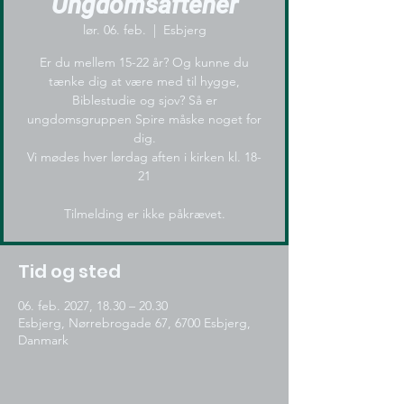
Ungdomsaftener
lør. 06. feb.
  |  
Esbjerg
Er du mellem 15-22 år? Og kunne du
tænke dig at være med til hygge,
Biblestudie og sjov? Så er
ungdomsgruppen Spire måske noget for
dig.
Vi mødes hver lørdag aften i kirken kl. 18-
21
Tilmelding er ikke påkrævet.
Tid og sted
06. feb. 2027, 18.30 – 20.30
Esbjerg, Nørrebrogade 67, 6700 Esbjerg,
Danmark