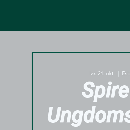
lør. 24. okt.
  |  
Esb
Spire
Ungdoms