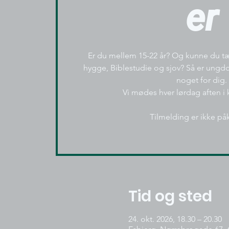
er
Er du mellem 15-22 år? Og kunne du tæ
hygge, Biblestudie og sjov? Så er un
noget for dig.
Vi mødes hver lørdag aften i k
Tilmelding er ikke på
Tid og sted
24. okt. 2026, 18.30 – 20.30