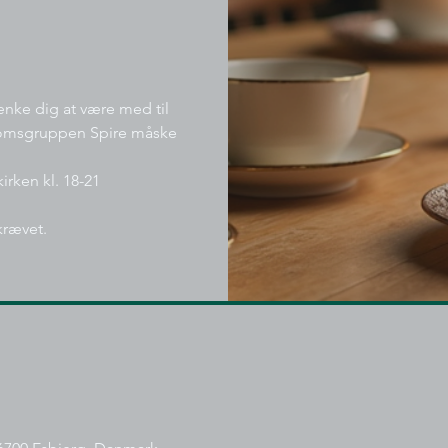
nke dig at være med til
gdomsgruppen Spire måske
irken kl. 18-21
krævet.