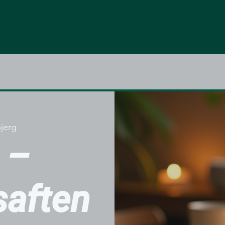
jerg
 –
aften