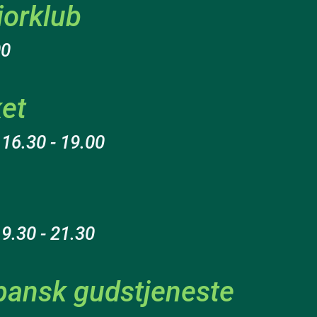
iorklub
00
et
 16.30 - 19.00
19.30 - 21.30
spansk gudstjeneste