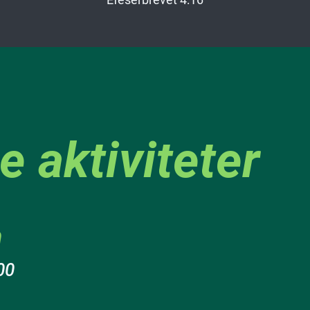
e aktiviteter
m
00