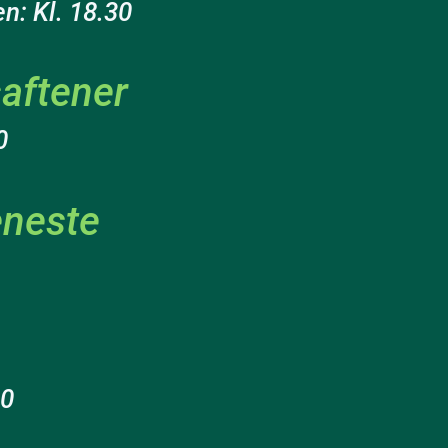
n: Kl. 18.30
aftener
0
eneste
00