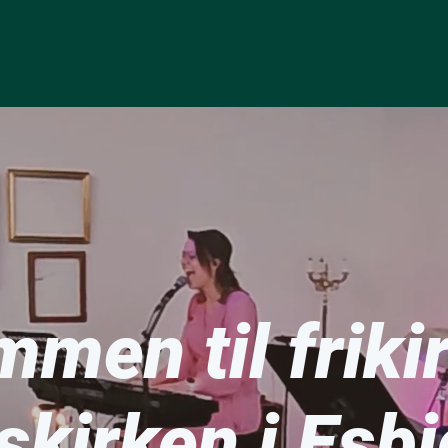
men til friki
kirken i Esbj