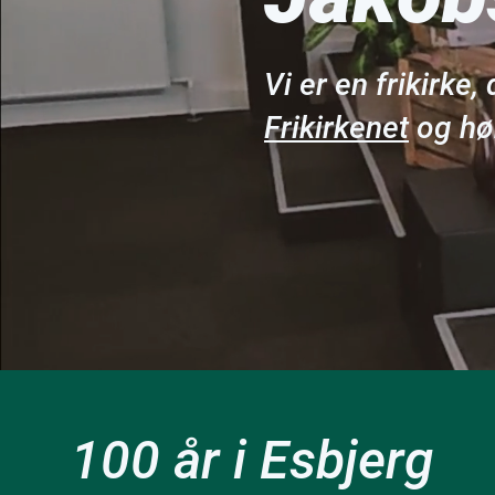
Vi er en frikirke,
Frikirkenet
og hø
100 år i Esbjerg