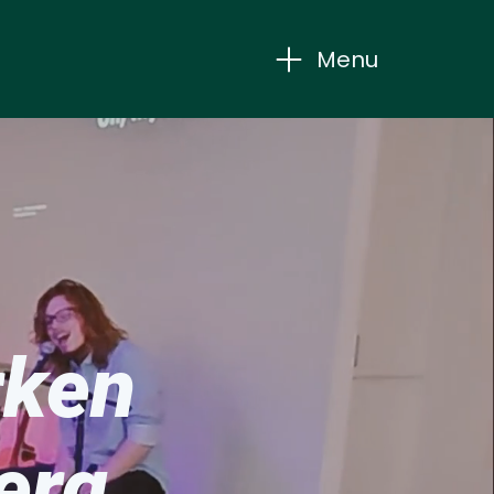
Menu
rken
erg