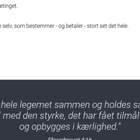
etinget.
e selv, som bestemmer - og betaler - stort set det hele.
s hele legemet sammen og holdes s
il med den styrke, det har fået tilmå
og opbygges i kærlighed."
Efeserbrevet 4:16