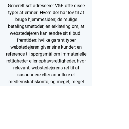
Generelt set adresserer V&B ofte disse
typer af emner: Hvem der har lov til at
bruge hjemmesiden; de mulige
betalingsmetoder; en erklæring om, at
webstedejeren kan ændre sit tilbud i
fremtiden; hvilke garantityper
webstedejeren giver sine kunder; en
reference til spørgsmål om immaterielle
rettigheder eller ophavsrettigheder, hvor
relevant; webstedejerens ret til at
suspendere eller annullere et
medlemskabskonto; og meget, meget
mere.
For at lære mere om dette kan du læse
vores artikel “Oprettelse af en politik for
vilkår og betingelser”.