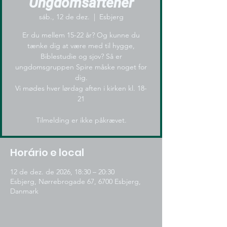
Ungdomsaftener
sáb., 12 de dez.
  |  
Esbjerg
Er du mellem 15-22 år? Og kunne du
tænke dig at være med til hygge,
Biblestudie og sjov? Så er
ungdomsgruppen Spire måske noget for
dig.
Vi mødes hver lørdag aften i kirken kl. 18-
21
Tilmelding er ikke påkrævet.
Horário e local
12 de dez. de 2026, 18:30 – 20:30
Esbjerg, Nørrebrogade 67, 6700 Esbjerg,
Danmark