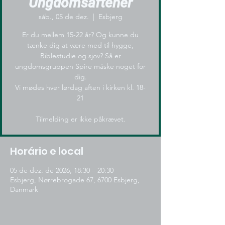
Ungdomsaftener
sáb., 05 de dez.
  |  
Esbjerg
Er du mellem 15-22 år? Og kunne du
tænke dig at være med til hygge,
Biblestudie og sjov? Så er
ungdomsgruppen Spire måske noget for
dig.
Vi mødes hver lørdag aften i kirken kl. 18-
21
Tilmelding er ikke påkrævet.
Horário e local
05 de dez. de 2026, 18:30 – 20:30
Esbjerg, Nørrebrogade 67, 6700 Esbjerg,
Danmark