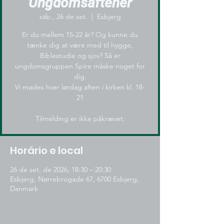
Ungdomsaftener
sáb., 26 de set.
  |  
Esbjerg
Er du mellem 15-22 år? Og kunne du
tænke dig at være med til hygge,
Biblestudie og sjov? Så er
ungdomsgruppen Spire måske noget for
dig.
Vi mødes hver lørdag aften i kirken kl. 18-
21
Tilmelding er ikke påkrævet.
Horário e local
26 de set. de 2026, 18:30 – 20:30
Esbjerg, Nørrebrogade 67, 6700 Esbjerg,
Danmark