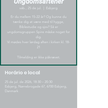
Ungdomsaftener
sáb., 25 de jul.
  |  
Esbjerg
Er du mellem 15-22 år? Og kunne du
tænke dig at være med til hygge,
Biblestudie og sjov? Så er
ungdomsgruppen Spire måske noget for
dig.
Vi mødes hver lørdag aften i kirken kl. 18-
21
Tilmelding er ikke påkrævet.
Horário e local
25 de jul. de 2026, 18:30 – 20:30
Esbjerg, Nørrebrogade 67, 6700 Esbjerg,
Danmark