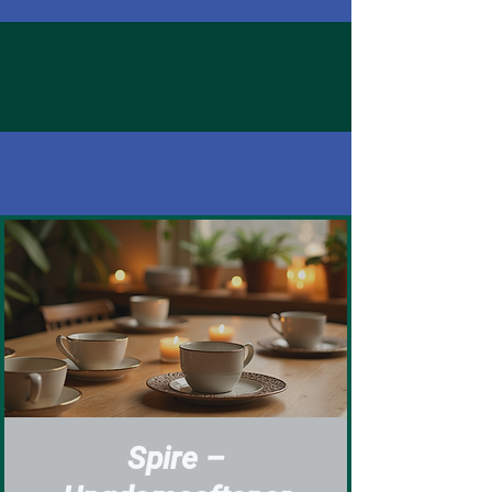
Spire –