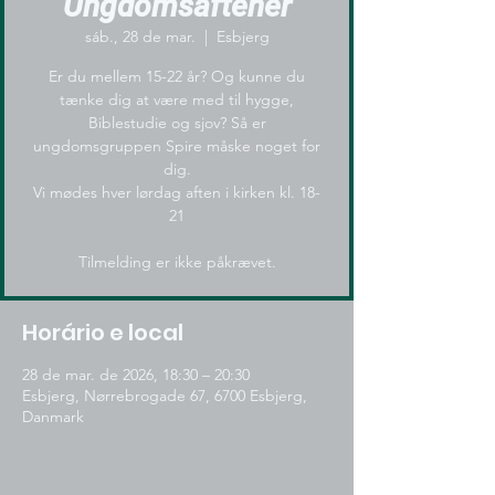
Ungdomsaftener
sáb., 28 de mar.
  |  
Esbjerg
Er du mellem 15-22 år? Og kunne du
tænke dig at være med til hygge,
Biblestudie og sjov? Så er
ungdomsgruppen Spire måske noget for
dig.
Vi mødes hver lørdag aften i kirken kl. 18-
21
Tilmelding er ikke påkrævet.
Horário e local
28 de mar. de 2026, 18:30 – 20:30
Esbjerg, Nørrebrogade 67, 6700 Esbjerg,
Danmark