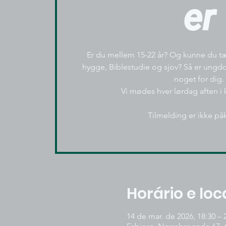
er
Er du mellem 15-22 år? Og kunne du tæ
hygge, Biblestudie og sjov? Så er un
noget for dig.
Vi mødes hver lørdag aften i k
Tilmelding er ikke på
Horário e loc
14 de mar. de 2026, 18:30 – 