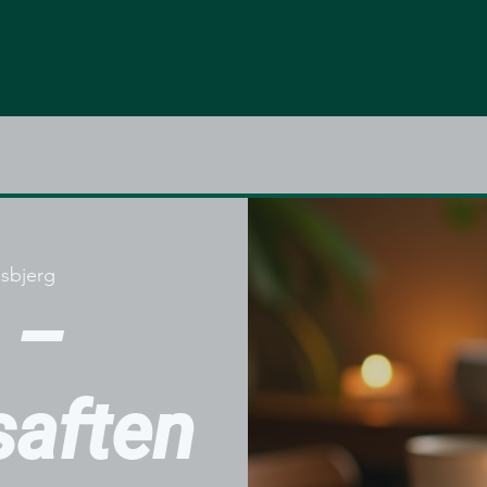
sbjerg
 –
aften