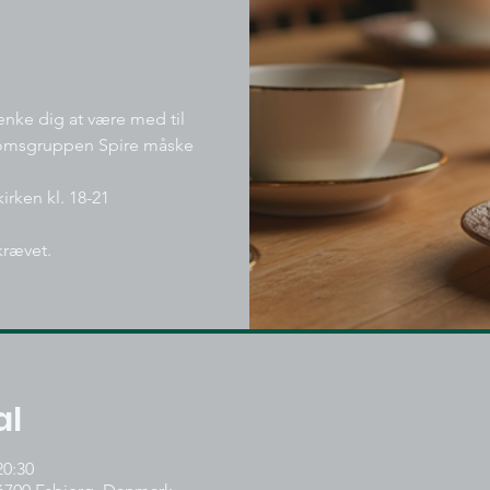
nke dig at være med til
gdomsgruppen Spire måske
irken kl. 18-21
krævet.
al
20:30