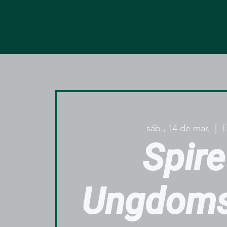
sáb., 14 de mar.
  |  
E
Spire
Ungdoms